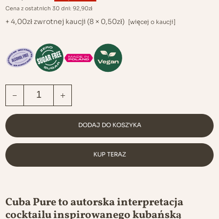
CENA
CENA
Cena z ostatnich 30 dni:
92,90
zł
WYNOSIŁA:
WYNOSI:
103,20ZŁ.
92,90ZŁ.
+
4,00
zł
zwrotnej kaucji
(8 ×
0,50
zł
)
[więcej o kaucji]
KUFEREK: CUBA ILOŚĆ
DODAJ DO KOSZYKA
KUP TERAZ
Cuba Pure to autorska interpretacja
cocktailu inspirowanego kubańską