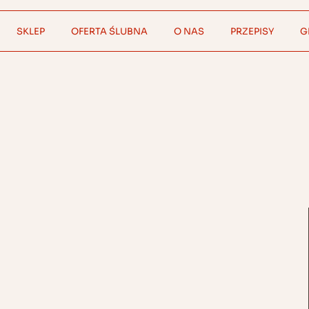
SKLEP
OFERTA ŚLUBNA
O NAS
PRZEPISY
G
Wszystkie produkty
Alternatywy 0%
Mocktaile
W zestawie taniej
Przekąski i dodatki