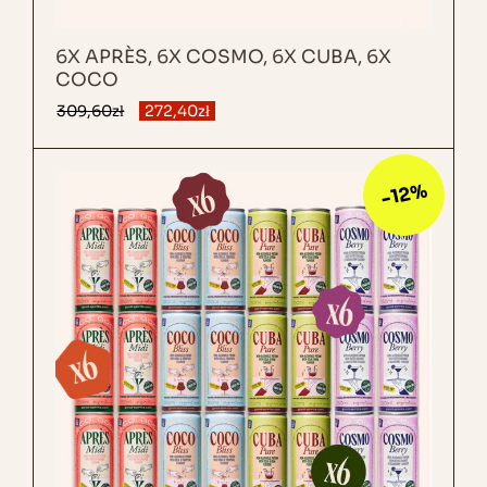
6X APRÈS, 6X COSMO, 6X CUBA, 6X
COCO
309,60
zł
272,40
zł
-12%