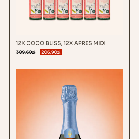
12X COCO BLISS, 12X APRES MIDI
309,60
zł
206,90
zł