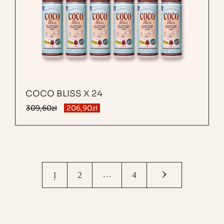
COCO BLISS X 24
309,60
zł
206,90
zł
…
1
2
4