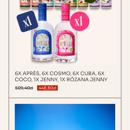
6X APRÈS, 6X COSMO, 6X CUBA, 6X
COCO, 1X JENNY, 1X RÓŻANA JENNY
509,40
zł
448,80
zł