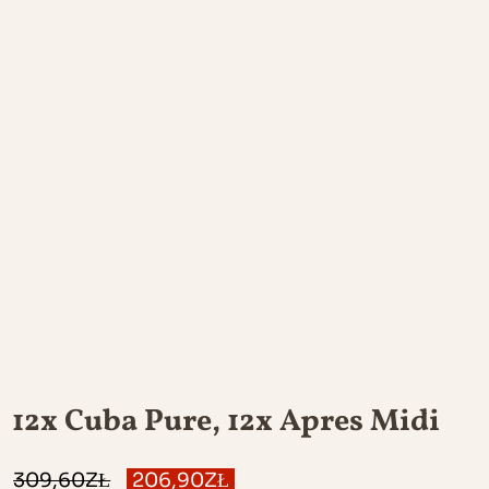
12x Cuba Pure, 12x Apres Midi
PIERWOTNA
AKTUALNA
309,60
ZŁ
206,90
ZŁ