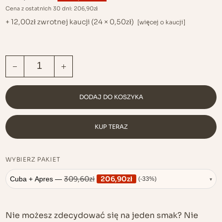
CENA
CENA
Cena z ostatnich 30 dni:
206,90
zł
WYNOSIŁA:
WYNOSI:
309,60ZŁ.
206,90ZŁ.
+
12,00
zł
zwrotnej kaucji
(24 ×
0,50
zł
)
[więcej o kaucji]
12X CUBA PURE, 12X APRES MIDI ILOŚĆ
DODAJ DO KOSZYKA
KUP TERAZ
WYBIERZ PAKIET
309,60
zł
206,90
zł
Cuba + Apres —
(-33%)
▾
Nie możesz zdecydować się na jeden smak? Nie